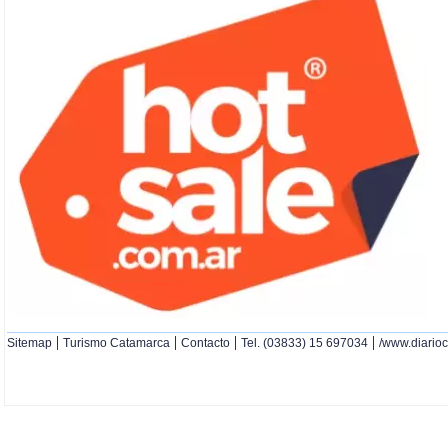
|
|
|
|
Sitemap
Turismo Catamarca
Contacto
Tel. (03833) 15 697034
/www.diario