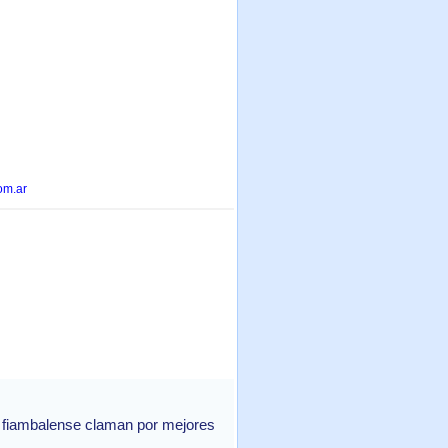
om.ar
te fiambalense claman por mejores