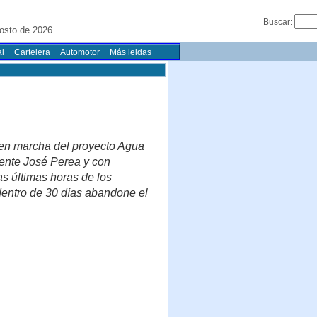
Buscar:
osto de 2026
l
Cartelera
Automotor
Más leidas
 en marcha del proyecto Agua
dente José Perea y con
s últimas horas de los
dentro de 30 días abandone el