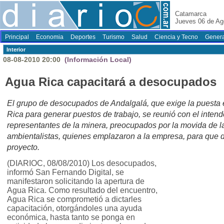
Catamarca
Jueves 06 de Ag
Principal
Economia
Deportes
Turismo
Salud
Ciencia y Tecno
Genera
Interior
08-08-2010 20:00
(Información Local)
Agua Rica capacitará a desocupados
El grupo de desocupados de Andalgalá, que exige la puesta
Rica para generar puestos de trabajo, se reunió con el inten
representantes de la minera, preocupados por la movida de la
ambientalistas, quienes emplazaron a la empresa, para que 
proyecto.
(DIARIOC, 08/08/2010) Los desocupados,
informó San Fernando Digital, se
manifestaron solicitando la apertura de
Agua Rica. Como resultado del encuentro,
Agua Rica se comprometió a dictarles
capacitación, otorgándoles una ayuda
económica, hasta tanto se ponga en