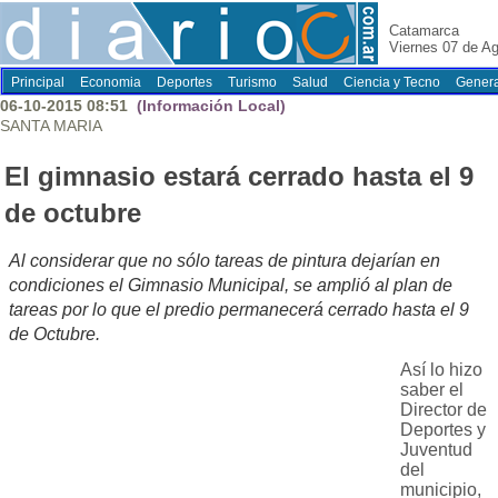
Catamarca
Viernes 07 de A
Principal
Economia
Deportes
Turismo
Salud
Ciencia y Tecno
Genera
06-10-2015 08:51
(Información Local)
SANTA MARIA
El gimnasio estará cerrado hasta el 9
de octubre
Al considerar que no sólo tareas de pintura dejarían en
condiciones el Gimnasio Municipal, se amplió al plan de
tareas por lo que el predio permanecerá cerrado hasta el 9
de Octubre.
Así lo hizo
saber el
Director de
Deportes y
Juventud
del
municipio,