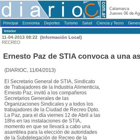
Catamarca
Jueves 06 de Ag
Principal
Economia
Deportes
Turismo
Salud
Ciencia y Tecno
Genera
Interior
11-04-2013 08:22
(Información Local)
RECREO
Ernesto Paz de STIA convoca a una a
(DIARIOC, 11/04/2013)
El Secretario General de STIA, Sindicato
de Trabajadores de la Industria Alimenticia,
Ernesto Paz, invitó a los compañeros
Secretarios Generales de las
Organizaciones Sindicales y a todos los
trabajadores de la Ciudad de Recreo Dpto.
La Paz, para el día viernes 12 de Abril a las
18hs en las instalaciones de STIA,
momento en que se llevará a cabo una
asamblea para la elección de autoridades
de la Subdelegación de Recreo de la