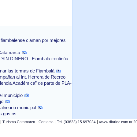
te fiambalense claman por mejores
 Catamarca
 DINERO | Fiambalá continúa
ionar las termas de Fiambalá
mpañan al Int. Herrera de Recreo
elencia Académica” de parte de PLA-
el municipio
jo
alneario municipal
s gustos
|
|
|
|
Turismo Catamarca
Contacto
Tel. (03833) 15 697034
/www.diarioc.com.ar 