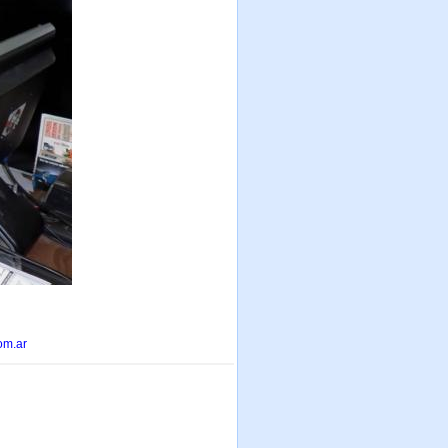
om.ar