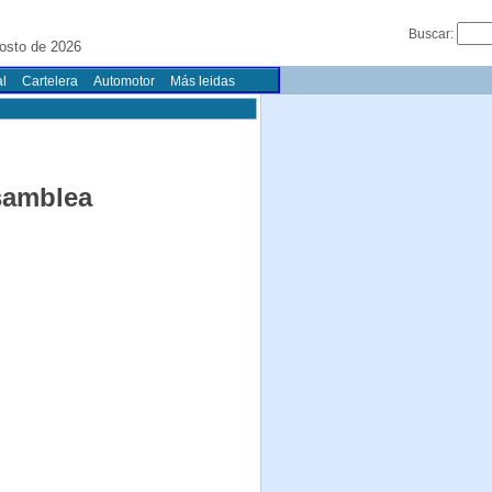
Buscar:
osto de 2026
l
Cartelera
Automotor
Más leidas
samblea