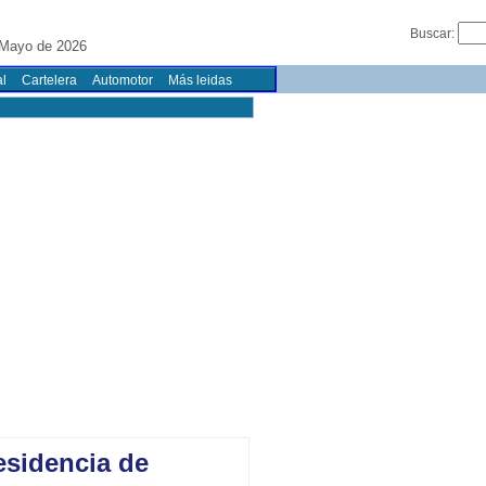
Buscar:
 Mayo de 2026
l
Cartelera
Automotor
Más leidas
esidencia de