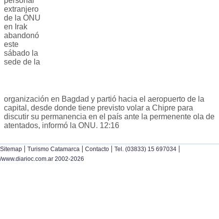
personal
extranjero
de la ONU
en Irak
abandonó
este
sábado la
sede de la
organización en Bagdad y partió hacia el aeropuerto de la
capital, desde donde tiene previsto volar a Chipre para
discutir su permanencia en el país ante la permenente ola de
atentados, informó la ONU. 12:16
|
|
|
|
Sitemap
Turismo Catamarca
Contacto
Tel. (03833) 15 697034
/www.diarioc.com.ar 2002-2026