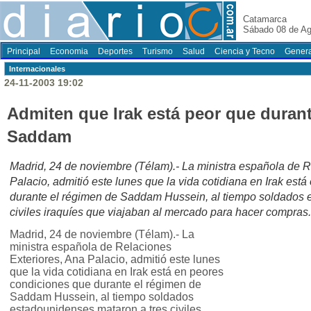
Catamarca
Sábado 08 de Ag
Principal
Economia
Deportes
Turismo
Salud
Ciencia y Tecno
Genera
Internacionales
24-11-2003 19:02
Admiten que Irak está peor que durant
Saddam
Madrid, 24 de noviembre (Télam).- La ministra española de R
Palacio, admitió este lunes que la vida cotidiana en Irak est
durante el régimen de Saddam Hussein, al tiempo soldados 
civiles iraquíes que viajaban al mercado para hacer compras.
Madrid, 24 de noviembre (Télam).- La
ministra española de Relaciones
Exteriores, Ana Palacio, admitió este lunes
que la vida cotidiana en Irak está en peores
condiciones que durante el régimen de
Saddam Hussein, al tiempo soldados
estadounidenses mataron a tres civiles