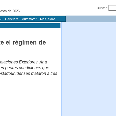
Buscar:
osto de 2026
l
Cartelera
Automotor
Más leidas
e el régimen de
elaciones Exteriores, Ana
á en peores condiciones que
estadounidenses mataron a tres