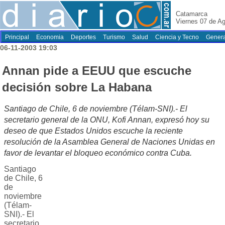
Catamarca
Viernes 07 de A
Principal
Economia
Deportes
Turismo
Salud
Ciencia y Tecno
Genera
06-11-2003 19:03
Annan pide a EEUU que escuche
decisión sobre La Habana
Santiago de Chile, 6 de noviembre (Télam-SNI).- El
secretario general de la ONU, Kofi Annan, expresó hoy su
deseo de que Estados Unidos escuche la reciente
resolución de la Asamblea General de Naciones Unidas en
favor de levantar el bloqueo económico contra Cuba.
Santiago
de Chile, 6
de
noviembre
(Télam-
SNI).- El
secretario