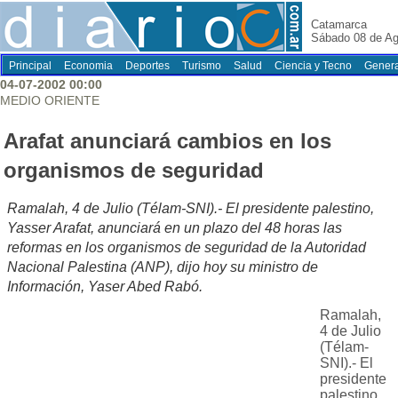
Catamarca
Sábado 08 de Ag
Principal
Economia
Deportes
Turismo
Salud
Ciencia y Tecno
Genera
04-07-2002 00:00
MEDIO ORIENTE
Arafat anunciará cambios en los
organismos de seguridad
Ramalah, 4 de Julio (Télam-SNI).- El presidente palestino,
Yasser Arafat, anunciará en un plazo del 48 horas las
reformas en los organismos de seguridad de la Autoridad
Nacional Palestina (ANP), dijo hoy su ministro de
Información, Yaser Abed Rabó.
Ramalah,
4 de Julio
(Télam-
SNI).- El
presidente
palestino,