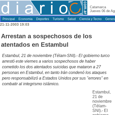
Catamarca
Jueves 06 de Ag
Principal
Economia
Deportes
Turismo
Salud
Ciencia y Tecno
Genera
21-11-2003 19:03
Arrestan a sospechosos de los
atentados en Estambul
Estambul, 21 de noviembre (Télam-SNI).- El gobierno turco
arrestó este viernes a varios sospechosos de haber
cometido los dos atentados suicidas que mataron a 27
personas en Estambul, en tanto Irán condenó los ataques
pero responsabilizó a Estados Unidos por sus "errores" en
combatir al integrismo islámico.
Estambul,
21 de
noviembre
(Télam-
SNI).- El