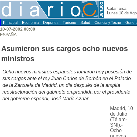
Catamarca
Lunes 10 de Ago
Principal
Economia
Deportes
Turismo
Salud
Ciencia y Tecno
Genera
10-07-2002 00:00
ESPAÑA
Asumieron sus cargos ocho nuevos
ministros
Ocho nuevos ministros españoles tomaron hoy posesión de
sus cargos ante el rey Juan Carlos de Borbón en el Palacio
de la Zarzuela de Madrid, un día después de la amplia
reestructuración del gabinete emprendida por el presidente
del gobierno español, José María Aznar.
Madrid, 10
de Julio
(Télam-
SNI).-
Ocho
nuevos