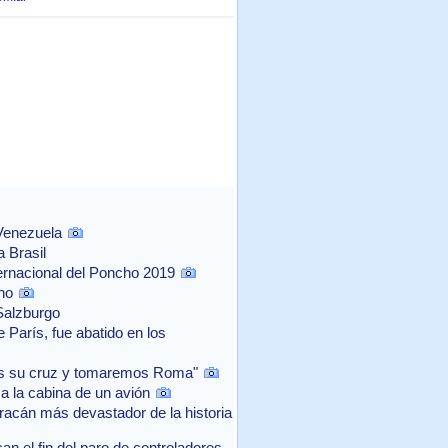
 Venezuela
 Brasil
ernacional del Poncho 2019
no
Salzburgo
 París, fue abatido en los
os su cruz y tomaremos Roma"
a la cabina de un avión
acán más devastador de la historia
n el fin del paro de controladores