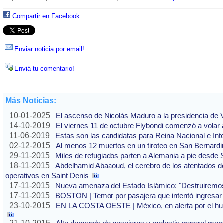
Compartir en Facebook
Enviar noticia por email!
Enviá tu comentario!
Más Noticias:
10-01-2025
El ascenso de Nicolás Maduro a la presidencia de
14-10-2019
El viernes 11 de octubre Flybondi comenzó a volar a
11-06-2019
Estas son las candidatas para Reina Nacional e Int
02-12-2015
Al menos 12 muertos en un tiroteo en San Bernardi
29-11-2015
Miles de refugiados parten a Alemania a pie desde 
18-11-2015
Abdelhamid Abaaoud, el cerebro de los atentados de
operativos en Saint Denis
17-11-2015
Nueva amenaza del Estado Islámico: "Destruirem
17-11-2015
BOSTON | Temor por pasajera que intentó ingresar 
23-10-2015
EN LA COSTA OESTE | México, en alerta por el hur
21-10-2015
Alta demanda de pasajeros y molestia general marca