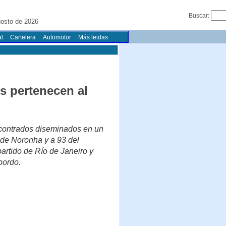
Buscar:
gosto de 2026
l
Cartelera
Automotor
Más leidas
os pertenecen al
ncontrados diseminados en un
o de Noronha y a 93 del
artido de Río de Janeiro y
bordo.