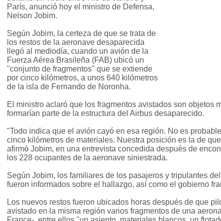
París, anunció hoy el ministro de Defensa,
Nelson Jobim.
Según Jobim, la certeza de que se trata de
los restos de la aeronave desaparecida
llegó al mediodía, cuando un avión de la
Fuerza Aérea Brasileña (FAB) ubicó un
"conjunto de fragmentos" que se extiende
por cinco kilómetros, a unos 640 kilómetros
de la isla de Fernando de Noronha.
El ministro aclaró que los fragmentos avistados son objetos m
formarían parte de la estructura del Airbus desaparecido.
"Todo indica que el avión cayó en esa región. No es probabl
cinco kilómetros de materiales. Nuestra posición es la de que 
afirmó Jobim, en una entrevista concedida después de encont
los 228 ocupantes de la aeronave siniestrada.
Según Jobim, los familiares de los pasajeros y tripulantes de
fueron informados sobre el hallazgo, así como el gobierno fr
Los nuevos restos fueron ubicados horas después de que pil
avistado en la misma región varios fragmentos de una aerona
France-, entre ellos "un asiento, materiales blancos, un flota