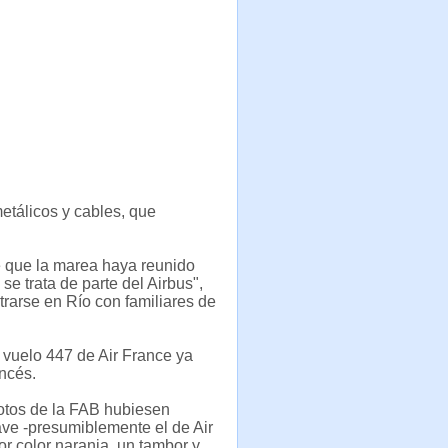
etálicos y cables, que
e que la marea haya reunido
se trata de parte del Airbus",
rarse en Río con familiares de
l vuelo 447 de Air France ya
ancés.
otos de la FAB hubiesen
ve -presumiblemente el de Air
dor color naranja, un tambor y