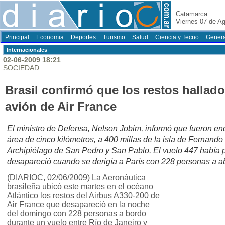
Catamarca
Viernes 07 de A
Principal
Economia
Deportes
Turismo
Salud
Ciencia y Tecno
Genera
Internacionales
02-06-2009 18:21
SOCIEDAD
Brasil confirmó que los restos hallad
avión de Air France
El ministro de Defensa, Nelson Jobim, informó que fueron e
área de cinco kilómetros, a 400 millas de la isla de Fernand
Archipiélago de San Pedro y San Pablo. El vuelo 447 había p
desapareció cuando se derigía a París con 228 personas a a
(DIARIOC, 02/06/2009) La Aeronáutica
brasileña ubicó este martes en el océano
Atlántico los restos del Airbus A330-200 de
Air France que desapareció en la noche
del domingo con 228 personas a bordo
durante un vuelo entre Río de Janeiro y