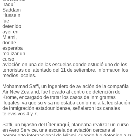
iraquí
Saddam
Hussein
fue
detenido
ayer en
Miami,
donde
esperaba
realizar un
curso
aviación en una de las escuelas donde estudió uno de los
terroristas del atentado del 11 de setiembre, informaron los
medios locales.
Mohammad Saffi, un ingeniero de aviación de la compañía
Air New Zealand, fue llevado al centro de detención de
Krome, encargado de tratar los casos de inmigrantes
ilegales, ya que su visa no estaba conforme a la legislación
de inmigración estadounidense, señalaron los canales
televisivos 4 y 7.
Saffi, un hijastro del líder iraquí, planeaba realizar un curso
en Aero Service, una escuela de aviación cercana al
aeropuerto internacional de Miami, cuando fue detenido a su