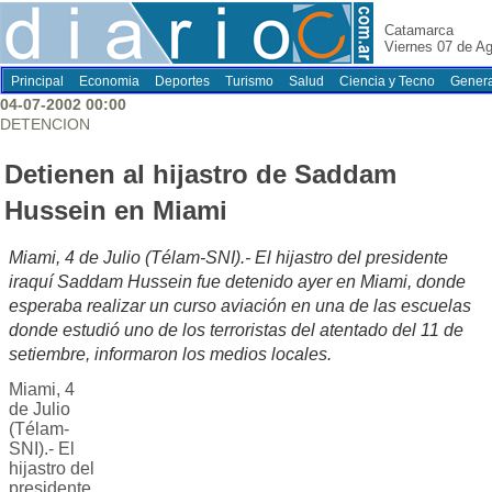
Catamarca
Viernes 07 de A
Principal
Economia
Deportes
Turismo
Salud
Ciencia y Tecno
Genera
04-07-2002 00:00
DETENCION
Detienen al hijastro de Saddam
Hussein en Miami
Miami, 4 de Julio (Télam-SNI).- El hijastro del presidente
iraquí Saddam Hussein fue detenido ayer en Miami, donde
esperaba realizar un curso aviación en una de las escuelas
donde estudió uno de los terroristas del atentado del 11 de
setiembre, informaron los medios locales.
Miami, 4
de Julio
(Télam-
SNI).- El
hijastro del
presidente