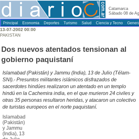
Catamarca
Sábado 08 de Ag
Principal
Economia
Deportes
Turismo
Salud
Ciencia y Tecno
Genera
13-07-2002 00:00
PAKISTAN
Dos nuevos atentados tensionan al
gobierno paquistaní
Islamabad (Pakistán) y Jammu (India), 13 de Julio (Télam-
SNI).- Presuntos militantes islámicos disfrazados de
sacerdotes hindúes realizaron un atentado en un templo
hindú en la Cachemira india, en el que murieron 24 civiles y
otras 35 personas resultaron heridas, y atacaron un colectivo
de turistas europeos en el norte paquistaní.
Islamabad
(Pakistán)
y Jammu
(India), 13