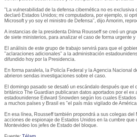
"La vulnerabilidad de la defensa cibernética no es exclusiva d
declaró Estados Unidos; mi computadora, por ejemplo, si opr
Microsoft y yo soy el ministro de Defensa", dijo Amorim, rep
A instancias de la presidenta Dilma Rousseff se creó un grup
de siete ministerios, para analizar el caso de forma urgente 
El análisis de este grupo de trabajo servirá para que el gobier
"aclaraciones adicionales" a la administración estadounide
difundido hoy por la Presidencia.
En forma paralela, la Policía Federal y la Agencia Nacional 
abrieron sendas investigaciones sobre el caso.
El domingo pasado se desató un escándalo después que el di
británico The Guardian publicaran datos aportados por el ex 
estadounidense Edward Snowden según los cuales Estados 
a muchos países y Brasil es "el país más vigilado de América 
En esa línea, Rousseff también propondrá a sus colegas del 
acciones de espionaje de Estados Unidos en la cumbre que c
Montevideo los jefes de Estado del bloque.
Fuente:
Télam