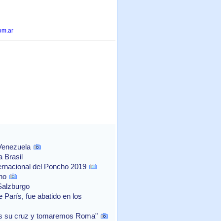
om.ar
 Venezuela
 Brasil
ernacional del Poncho 2019
no
Salzburgo
 París, fue abatido en los
os su cruz y tomaremos Roma"