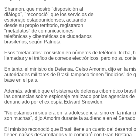
Shannon, que mostró "disposición al
diálogo", "reconoció" que los servicios de
espionaje estadounidenses, actuando
desde su propio territorio, registraron
"metadatos" de comunicaciones
telefónicas y cibernéticas de ciudadanos
brasileños, según Patriota.
Esos "metadatos" consisten en números de teléfono, fecha, ho
llamadas y el tráfico de correos electrónicos, pero no su cont
En tanto, el ministro de Defensa, Celso Amorim, dijo en la m
autoridades militares de Brasil tampoco tienen "indicios" d
base en el país.
Además, admitió que el sistema de defensa cibernético brasi
las denuncias sobre espionaje realizado por las agencias de
denunciado por el ex espía Edward Snowden.
"No estamos ni siquiera en la adolescencia, sino en la infanci
son muchas", dijo Amorim durante la audiencia en el Senado
El ministro reconoció que Brasil tiene un cuarto del desarroll
tienen países desarrollados y lo comparó con Gran Bretaña.