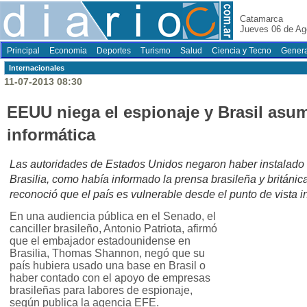
Catamarca
Jueves 06 de Ag
Principal
Economia
Deportes
Turismo
Salud
Ciencia y Tecno
Genera
Internacionales
11-07-2013 08:30
EEUU niega el espionaje y Brasil asum
informática
Las autoridades de Estados Unidos negaron haber instalado
Brasilia, como había informado la prensa brasileña y británica
reconoció que el país es vulnerable desde el punto de vista i
En una audiencia pública en el Senado, el
canciller brasileño, Antonio Patriota, afirmó
que el embajador estadounidense en
Brasilia, Thomas Shannon, negó que su
país hubiera usado una base en Brasil o
haber contado con el apoyo de empresas
brasileñas para labores de espionaje,
según publica la agencia EFE.