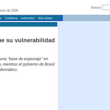
Buscar:
osto de 2026
l
Cartelera
Automotor
Más leidas
e su vulnerabilidad
 una "base de espionaje" en
, mientras el gobierno de Brasil
nformático.