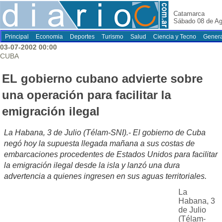
Catamarca
Sábado 08 de Ag
Principal
Economia
Deportes
Turismo
Salud
Ciencia y Tecno
Genera
03-07-2002 00:00
CUBA
EL gobierno cubano advierte sobre
una operación para facilitar la
emigración ilegal
La Habana, 3 de Julio (Télam-SNI).- El gobierno de Cuba
negó hoy la supuesta llegada mañana a sus costas de
embarcaciones procedentes de Estados Unidos para facilitar
la emigración ilegal desde la isla y lanzó una dura
advertencia a quienes ingresen en sus aguas territoriales.
La
Habana, 3
de Julio
(Télam-