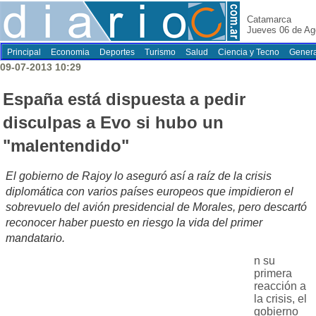
Catamarca
Jueves 06 de Ag
Principal
Economia
Deportes
Turismo
Salud
Ciencia y Tecno
Genera
09-07-2013 10:29
España está dispuesta a pedir
disculpas a Evo si hubo un
"malentendido"
El gobierno de Rajoy lo aseguró así a raíz de la crisis
diplomática con varios países europeos que impidieron el
sobrevuelo del avión presidencial de Morales, pero descartó
reconocer haber puesto en riesgo la vida del primer
mandatario.
n su
primera
reacción a
la crisis, el
gobierno