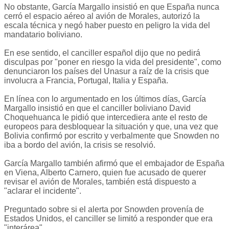
No obstante, García Margallo insistió en que España nunca
cerró el espacio aéreo al avión de Morales, autorizó la
escala técnica y negó haber puesto en peligro la vida del
mandatario boliviano.
En ese sentido, el canciller español dijo que no pedirá
disculpas por "poner en riesgo la vida del presidente", como
denunciaron los países del Unasur a raíz de la crisis que
involucra a Francia, Portugal, Italia y España.
En línea con lo argumentado en los últimos días, García
Margallo insistió en que el canciller boliviano David
Choquehuanca le pidió que intercediera ante el resto de
europeos para desbloquear la situación y que, una vez que
Bolivia confirmó por escrito y verbalmente que Snowden no
iba a bordo del avión, la crisis se resolvió.
García Margallo también afirmó que el embajador de España
en Viena, Alberto Carnero, quien fue acusado de querer
revisar el avión de Morales, también está dispuesto a
"aclarar el incidente".
Preguntado sobre si el alerta por Snowden provenía de
Estados Unidos, el canciller se limitó a responder que era
"interárea".