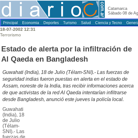
Catamarca
Sábado 08 de Ag
Principal
Economia
Deportes
Turismo
Salud
Ciencia y Tecno
Genera
18-07-2002 12:31
Terrorismo
Estado de alerta por la infiltración de
Al Qaeda en Bangladesh
Guwahati (India), 18 de Julio (Télam-SNI).- Las fuerzas de
seguridad indias fueron puestas en alerta en el estado de
Assam, noreste de la India, tras recibir informaciones acerca
de que activistas de la red Al Qaeda intentarían infiltrarse
desde Bangladesh, anunció este jueves la policía local.
Guwahati
(India), 18
de Julio
(Télam-
SNI).- Las
fuerzas de