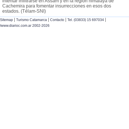
intentar infiltrarse en Assam y en la región himalaya de
Cachemira para fomentar insurrecciones en esos dos
estados. (Télam-SNI)
|
|
|
|
Sitemap
Turismo Catamarca
Contacto
Tel. (03833) 15 697034
/www.diarioc.com.ar 2002-2026