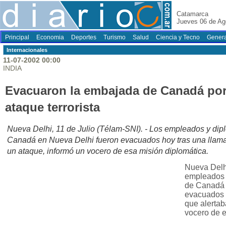
Catamarca
Jueves 06 de Ag
Principal
Economia
Deportes
Turismo
Salud
Ciencia y Tecno
Genera
Internacionales
11-07-2002 00:00
INDIA
Evacuaron la embajada de Canadá por
ataque terrorista
Nueva Delhi, 11 de Julio (Télam-SNI). - Los empleados y di
Canadá en Nueva Delhi fueron evacuados hoy tras una llam
un ataque, informó un vocero de esa misión diplomática.
Nueva Delhi
empleados 
de Canadá 
evacuados 
que alertab
vocero de e