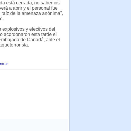
da está cerrada, no sabemos
erá a abrir y el personal fue
 raíz de la amenaza anónima",
te.
 explosivos y efectivos del
dio acordonaron esta tarde el
 Embajada de Canadá, ante el
aqueterrorista.
om.ar