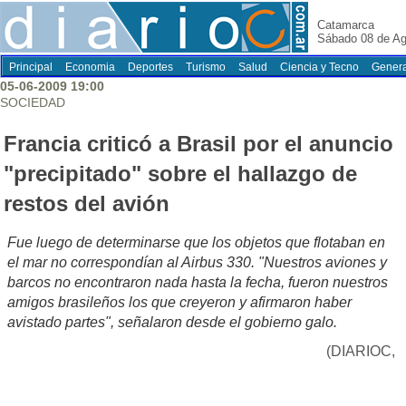
Catamarca
Sábado 08 de Ag
Principal
Economia
Deportes
Turismo
Salud
Ciencia y Tecno
Genera
05-06-2009 19:00
SOCIEDAD
Francia criticó a Brasil por el anuncio
"precipitado" sobre el hallazgo de
restos del avión
Fue luego de determinarse que los objetos que flotaban en
el mar no correspondían al Airbus 330. "Nuestros aviones y
barcos no encontraron nada hasta la fecha, fueron nuestros
amigos brasileños los que creyeron y afirmaron haber
avistado partes", señalaron desde el gobierno galo.
(DIARIOC,