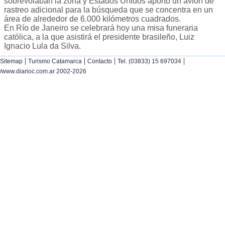
sobrevolaban la zona y Estados Unidos aportó un avión de
rastreo adicional para la búsqueda que se concentra en un
área de alrededor de 6.000 kilómetros cuadrados.
En Río de Janeiro se celebrará hoy una misa funeraria
católica, a la que asistirá el presidente brasileño, Luiz
Ignacio Lula da Silva.
|
|
|
|
Sitemap
Turismo Catamarca
Contacto
Tel. (03833) 15 697034
/www.diarioc.com.ar 2002-2026