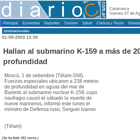
Catamarca
Viernes 07 de A
Principal
Economia
Deportes
Turismo
Salud
Ciencia y Tecno
Genera
Internacionales
01-09-2003 12:30
Hallan al submarino K-159 a más de 2
profundidad
Moscú, 1 de setiembre (Télam-SNI).
Fuerzas especiales ubicaron a 238 metros
de profundidad en aguas del mar de
Barents al submarino nuclear K-159, cuyo
naufragio causó el sábado la muerte de
nueve marineros, informó este lunes el
ministro de Defensa ruso, Serguei Ivanov.
(Télam)
(Se ha leido 361 veces.)