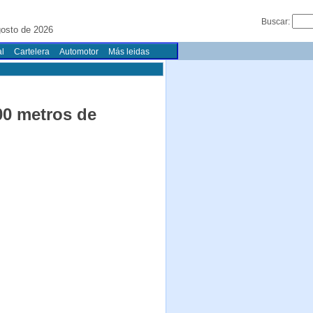
Buscar:
gosto de 2026
l
Cartelera
Automotor
Más leidas
00 metros de