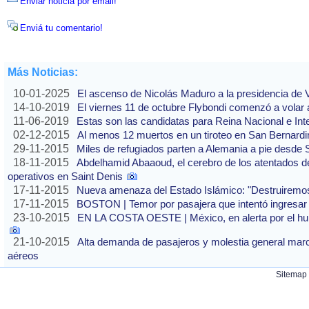
Enviar noticia por email!
Enviá tu comentario!
Más Noticias:
10-01-2025
El ascenso de Nicolás Maduro a la presidencia de
14-10-2019
El viernes 11 de octubre Flybondi comenzó a volar a
11-06-2019
Estas son las candidatas para Reina Nacional e Int
02-12-2015
Al menos 12 muertos en un tiroteo en San Bernardi
29-11-2015
Miles de refugiados parten a Alemania a pie desde 
18-11-2015
Abdelhamid Abaaoud, el cerebro de los atentados de
operativos en Saint Denis
17-11-2015
Nueva amenaza del Estado Islámico: "Destruirem
17-11-2015
BOSTON | Temor por pasajera que intentó ingresar 
23-10-2015
EN LA COSTA OESTE | México, en alerta por el hur
21-10-2015
Alta demanda de pasajeros y molestia general marca
aéreos
Sitemap