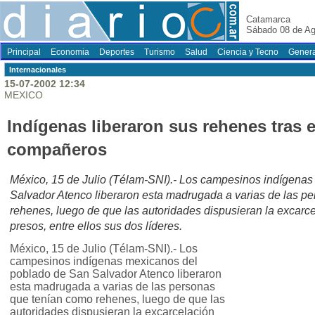
Catamarca
Sábado 08 de Ag
Principal
Economia
Deportes
Turismo
Salud
Ciencia y Tecno
Genera
Internacionales
15-07-2002 12:34
MEXICO
Indígenas liberaron sus rehenes tras 
compañeros
México, 15 de Julio (Télam-SNI).- Los campesinos indígena
Salvador Atenco liberaron esta madrugada a varias de las p
rehenes, luego de que las autoridades dispusieran la excar
presos, entre ellos sus dos líderes.
México, 15 de Julio (Télam-SNI).- Los
campesinos indígenas mexicanos del
poblado de San Salvador Atenco liberaron
esta madrugada a varias de las personas
que tenían como rehenes, luego de que las
autoridades dispusieran la excarcelación