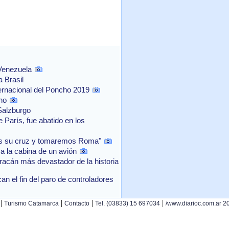
 Venezuela
 Brasil
ernacional del Poncho 2019
no
Salzburgo
 París, fue abatido en los
os su cruz y tomaremos Roma"
a la cabina de un avión
acán más devastador de la historia
n el fin del paro de controladores
|
|
|
|
Turismo Catamarca
Contacto
Tel. (03833) 15 697034
/www.diarioc.com.ar 