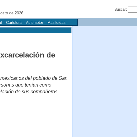
Buscar:
osto de 2026
l
Cartelera
Automotor
Más leidas
excarcelación de
s mexicanos del poblado de San
ersonas que tenían como
celación de sus compañeros