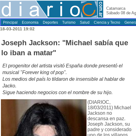
Catamarca
Sábado 08 de Ag
Principal
Economia
Deportes
Turismo
Salud
Ciencia y Tecno
Genera
18-03-2011 19:02
Joseph Jackson: "Michael sabía que
lo iban a matar"
El progenitor del artista visitó España donde presentó el
musical "Forever king of pop".
Los medios del país lo tildaron de insensible al hablar de
Jacko.
Sigue haciendo negocios con el nombre de su hijo.
(DIARIOC,
18/03/2011) Michael
Jackson no
descansa en paz.
Joseph Jackson, su
padre y considerado
uno de los villanos