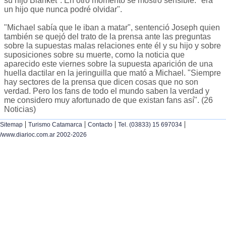
su hijo Blanket". En otro momento se mostró sensible: "era
un hijo que nunca podré olvidar".
"Michael sabía que le iban a matar", sentenció Joseph quien
también se quejó del trato de la prensa ante las preguntas
sobre la supuestas malas relaciones ente él y su hijo y sobre
suposiciones sobre su muerte, como la noticia que
aparecido este viernes sobre la supuesta aparición de una
huella dactilar en la jeringuilla que mató a Michael. "Siempre
hay sectores de la prensa que dicen cosas que no son
verdad. Pero los fans de todo el mundo saben la verdad y
me considero muy afortunado de que existan fans así". (26
Noticias)
|
|
|
|
Sitemap
Turismo Catamarca
Contacto
Tel. (03833) 15 697034
/www.diarioc.com.ar 2002-2026