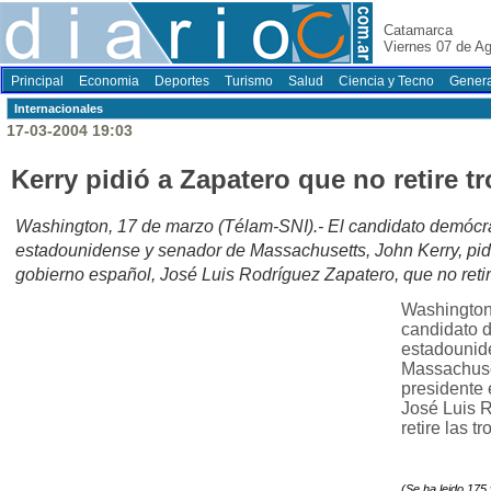
Catamarca
Viernes 07 de A
Principal
Economia
Deportes
Turismo
Salud
Ciencia y Tecno
Genera
Internacionales
17-03-2004 19:03
Kerry pidió a Zapatero que no retire tr
Washington, 17 de marzo (Télam-SNI).- El candidato demócra
estadounidense y senador de Massachusetts, John Kerry, pidi
gobierno español, José Luis Rodríguez Zapatero, que no retir
Washington
candidato d
estadounid
Massachuset
presidente 
José Luis 
retire las t
(Se ha leido 175