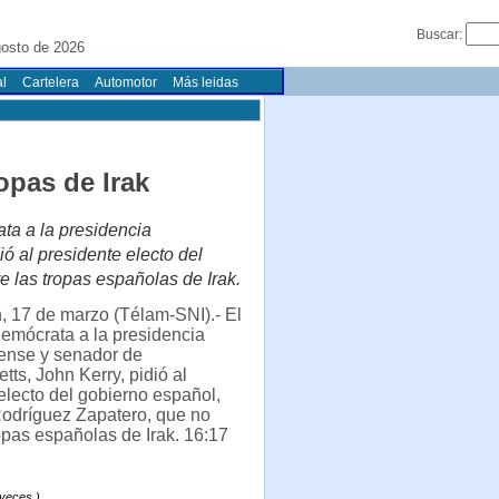
Buscar:
gosto de 2026
l
Cartelera
Automotor
Más leidas
opas de Irak
ta a la presidencia
ó al presidente electo del
e las tropas españolas de Irak.
, 17 de marzo (Télam-SNI).- El
emócrata a la presidencia
ense y senador de
ts, John Kerry, pidió al
electo del gobierno español,
Rodríguez Zapatero, que no
ropas españolas de Irak. 16:17
 veces.)