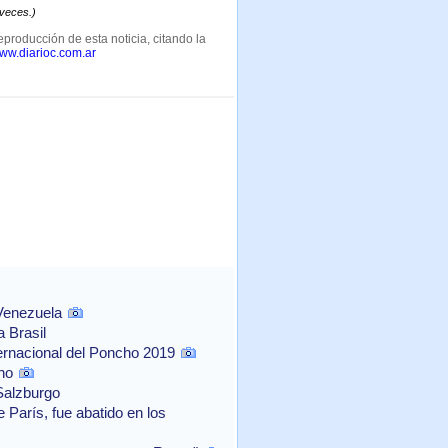
 veces.)
eproducción de esta noticia, citando la
www.diarioc.com.ar
 Venezuela
 Brasil
ernacional del Poncho 2019
no
Salzburgo
 París, fue abatido en los