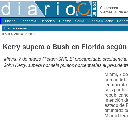
Catamarca
Viernes 07 de A
Principal
Economia
Deportes
Turismo
Salud
Ciencia y Tecno
Genera
Internacionales
07-03-2004 19:03
Kerry supera a Bush en Florida según
Miami, 7 de marzo (Télam-SNI). El precandidato presidencial
John Kerry, supera por seis puntos porcentuales al presiden
Miami, 7 de
precandidat
Demócrata (
seis puntos
republican
intención d
estado de 
difundida e
Miami Heral