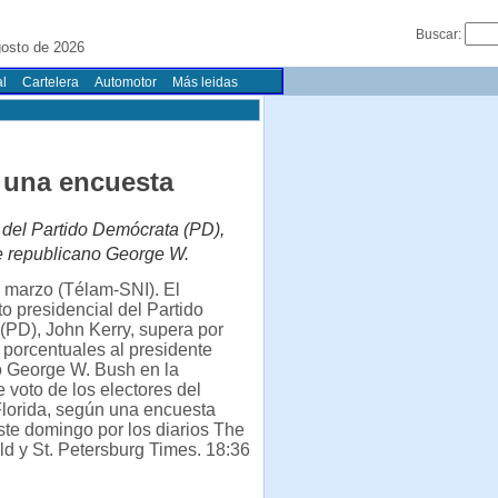
Buscar:
gosto de 2026
l
Cartelera
Automotor
Más leidas
 una encuesta
 del Partido Demócrata (PD),
te republicano George W.
 marzo (Télam-SNI). El
o presidencial del Partido
PD), John Kerry, supera por
 porcentuales al presidente
o George W. Bush en la
e voto de los electores del
Florida, según una encuesta
ste domingo por los diarios The
d y St. Petersburg Times. 18:36