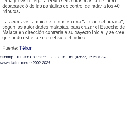
tenía previsto llegar a Pekín seis horas más tarde, pero
desapareció de las pantallas de control de radar a los 40
minutos.
La aeronave cambió de rumbo en una "acción deliberada",
según las autoridades malasias, para cruzar el Estrecho de
Malaca en dirección contraria a su trayecto inicial y se cree
que pudo estrellarse en el sur del Indico.
Fuente:
Télam
|
|
|
|
Sitemap
Turismo Catamarca
Contacto
Tel. (03833) 15 697034
/www.diarioc.com.ar 2002-2026