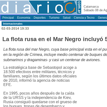
Catamarca
Sábado 08 de Ag
Principal
Economia
Deportes
Turismo
Salud
Ciencia y Tecno
Genera
Internacionales
02-03-2014 19:33
La flota rusa en el Mar Negro incluyó
La flota rusa del mar Negro, cuya base principal esta en el p
en la región de Crimea, incluye medio centenar de buques de
submarinos y dragaminas- y casi un centenar de aviones.
La estratégica base de Sebastopol acoge a
18.500 efectivos entre militares, técnicos y
familiares, según los últimos datos oficiales
de 2010, informó la agencia de noticias
EFE.
En 1995, pocos años después de la caída
de la URSS y la independencia de Kiev,
Rusia consiguió quedarse con el grueso de
los buques, tropas de desembarco y