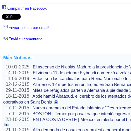
Compartir en Facebook
Enviar noticia por email!
Enviá tu comentario!
Más Noticias:
10-01-2025
El ascenso de Nicolás Maduro a la presidencia de
14-10-2019
El viernes 11 de octubre Flybondi comenzó a volar a
11-06-2019
Estas son las candidatas para Reina Nacional e Int
02-12-2015
Al menos 12 muertos en un tiroteo en San Bernardi
29-11-2015
Miles de refugiados parten a Alemania a pie desde 
18-11-2015
Abdelhamid Abaaoud, el cerebro de los atentados de
operativos en Saint Denis
17-11-2015
Nueva amenaza del Estado Islámico: "Destruirem
17-11-2015
BOSTON | Temor por pasajera que intentó ingresar 
23-10-2015
EN LA COSTA OESTE | México, en alerta por el hur
21-10-2015
Alta demanda de pasajeros y molestia general marca