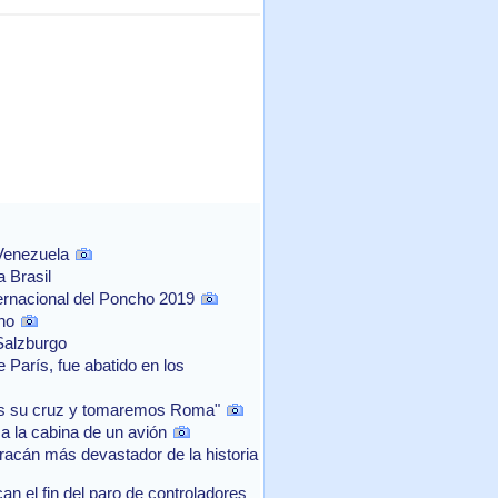
 Venezuela
 Brasil
ernacional del Poncho 2019
no
Salzburgo
 París, fue abatido en los
os su cruz y tomaremos Roma"
a la cabina de un avión
acán más devastador de la historia
n el fin del paro de controladores