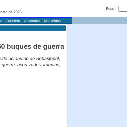
Buscar:
osto de 2026
l
Cartelera
Automotor
Más leidas
 50 buques de guerra
uerto ucraniano de Sebastopol,
 guerra -acorazados, fragatas,