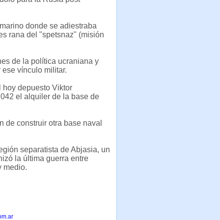
ubmarino donde se adiestraba
es rana del "spetsnaz" (misión
es de la política ucraniana y
se vínculo militar.
l hoy depuesto Viktor
042 el alquiler de la base de
n de construir otra base naval
región separatista de Abjasia, un
izó la última guerra entre
y medio.
om.ar