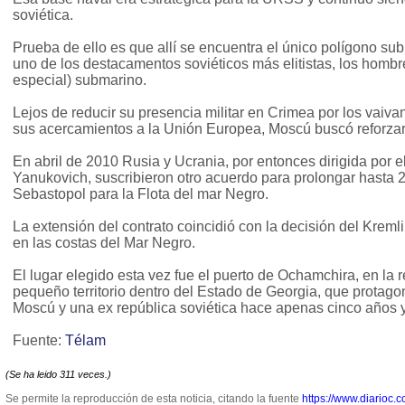
soviética.
Prueba de ello es que allí se encuentra el único polígono s
uno de los destacamentos soviéticos más elitistas, los hombr
especial) submarino.
Lejos de reducir su presencia militar en Crimea por los vaivan
sus acercamientos a la Unión Europea, Moscú buscó reforzar e
En abril de 2010 Rusia y Ucrania, por entonces dirigida por e
Yanukovich, suscribieron otro acuerdo para prolongar hasta 2
Sebastopol para la Flota del mar Negro.
La extensión del contrato coincidió con la decisión del Kremli
en las costas del Mar Negro.
El lugar elegido esta vez fue el puerto de Ochamchira, en la 
pequeño territorio dentro del Estado de Georgia, que protagon
Moscú y una ex república soviética hace apenas cinco años 
Fuente:
Télam
(Se ha leido 311 veces.)
Se permite la reproducción de esta noticia, citando la fuente
https://www.diarioc.c