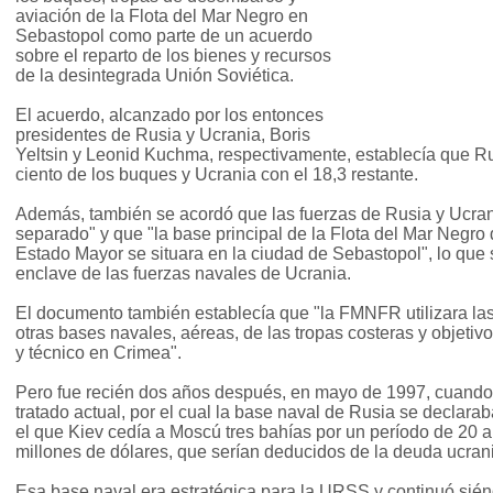
aviación de la Flota del Mar Negro en
Sebastopol como parte de un acuerdo
sobre el reparto de los bienes y recursos
de la desintegrada Unión Soviética.
El acuerdo, alcanzado por los entonces
presidentes de Rusia y Ucrania, Boris
Yeltsin y Leonid Kuchma, respectivamente, establecía que Ru
ciento de los buques y Ucrania con el 18,3 restante.
Además, también se acordó que las fuerzas de Rusia y Ucra
separado" y que "la base principal de la Flota del Mar Negro
Estado Mayor se situara en la ciudad de Sebastopol", lo que s
enclave de las fuerzas navales de Ucrania.
El documento también establecía que "la FMNFR utilizara las
otras bases navales, aéreas, de las tropas costeras y objetivo
y técnico en Crimea".
Pero fue recién dos años después, en mayo de 1997, cuando 
tratado actual, por el cual la base naval de Rusia se declara
el que Kiev cedía a Moscú tres bahías por un período de 20 
millones de dólares, que serían deducidos de la deuda ucra
Esa base naval era estratégica para la URSS y continuó sién