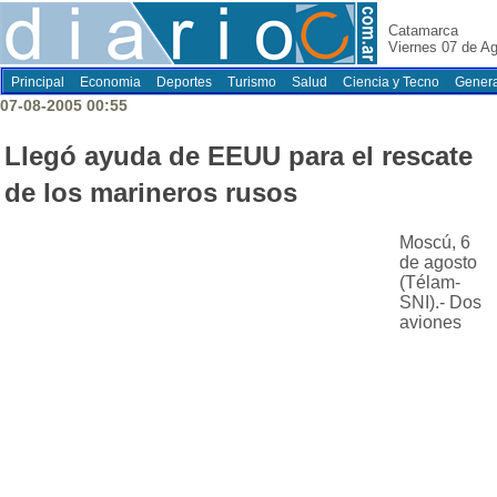
Catamarca
Viernes 07 de A
Principal
Economia
Deportes
Turismo
Salud
Ciencia y Tecno
Genera
07-08-2005 00:55
Llegó ayuda de EEUU para el rescate
de los marineros rusos
Moscú, 6
de agosto
(Télam-
SNI).- Dos
aviones