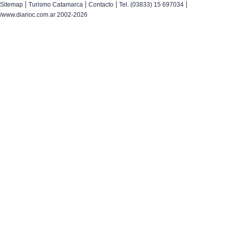
|
|
|
|
Sitemap
Turismo Catamarca
Contacto
Tel. (03833) 15 697034
/www.diarioc.com.ar 2002-2026