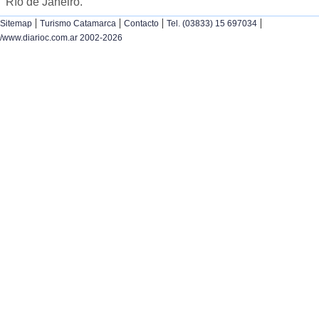
Río de Janeiro.
|
|
|
|
Sitemap
Turismo Catamarca
Contacto
Tel. (03833) 15 697034
/www.diarioc.com.ar 2002-2026