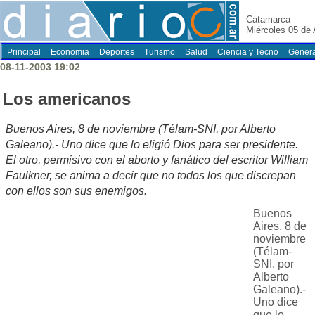
Catamarca
Miércoles 05 de
Principal
Economia
Deportes
Turismo
Salud
Ciencia y Tecno
Genera
08-11-2003 19:02
Los americanos
Buenos Aires, 8 de noviembre (Télam-SNI, por Alberto
Galeano).- Uno dice que lo eligió Dios para ser presidente.
El otro, permisivo con el aborto y fanático del escritor William
Faulkner, se anima a decir que no todos los que discrepan
con ellos son sus enemigos.
Buenos
Aires, 8 de
noviembre
(Télam-
SNI, por
Alberto
Galeano).-
Uno dice
que lo