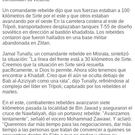
Un comandante rebelde dijo que sus fuerzas estaban a 100
kilómetros de Sirte por el este y que otros estaban
avanzando por el oeste En la carretera costera al este de
Trípoli, transportadores desplazaban tanques T-55 de diseño
soviético en dirección al bastión khadafista. Los rebeldes
contaron que fueron hallados en una base militar
abandonada en Zlitan.
Jamal Tunally, un comandante rebelde en Misrata, sintetizó
la situación: "La línea del frente está a 30 kilómetros de Sirte.
Creemos que la situación en Sirte será resuelta
pacíficamente, si Dios lo permite. Ahora sólo tenemos que
encontrar a Khadafi. Creo que él aún se oculta debajo de
Bab al-Aziziyah como una rata", dijo Tunally, refiriéndose al
complejo del líder en Trípoli, capturado por los rebeldes el
martes.
En el este, combatientes rebeldes avanzaron siete
kilómetros pasada la localidad de Bin Jawad y aseguraron el
cruce de Nawfaliyah, dijo un portavoz rebelde. "Avanzamos
lentamente", señaló el vocero Mohammad Zawawi. Y aclaró:
"Queremos dar más tiempo para las negociaciones, dar más
tiempo a las personas que tratan de convencer a quienes se