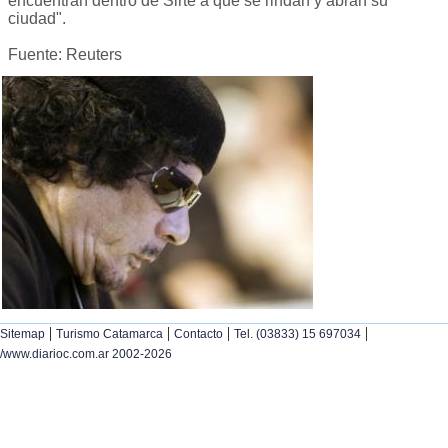
encuentran dentro de Sirte a que se rindan y abran su
ciudad".
Fuente: Reuters
|
|
|
|
Sitemap
Turismo Catamarca
Contacto
Tel. (03833) 15 697034
/www.diarioc.com.ar 2002-2026