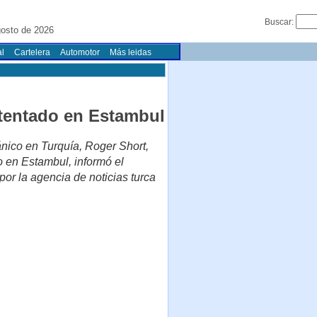
Buscar:
osto de 2026
l
Cartelera
Automotor
Más leidas
atentado en Estambul
ánico en Turquía, Roger Short,
o en Estambul, informó el
or la agencia de noticias turca