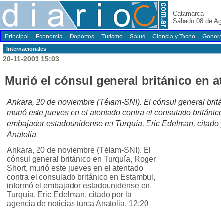
Catamarca
Sábado 08 de Ag
Principal
Economia
Deportes
Turismo
Salud
Ciencia y Tecno
Genera
Internacionales
20-11-2003 15:03
Murió el cónsul general británico en 
Ankara, 20 de noviembre (Télam-SNI). El cónsul general brit
murió este jueves en el atentado contra el consulado británic
embajador estadounidense en Turquía, Eric Edelman, citado p
Anatolia.
Ankara, 20 de noviembre (Télam-SNI). El
cónsul general británico en Turquía, Roger
Short, murió este jueves en el atentado
contra el consulado británico en Estambul,
informó el embajador estadounidense en
Turquía, Eric Edelman, citado por la
agencia de noticias turca Anatolia. 12:20