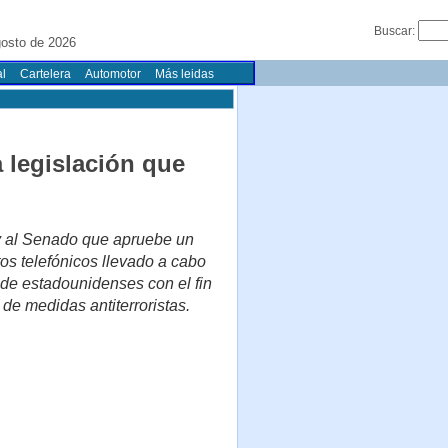
Buscar:
osto de 2026
l
Cartelera
Automotor
Más leidas
 legislación que
y al Senado que apruebe un
os telefónicos llevado a cabo
de estadounidenses con el fin
e de medidas antiterroristas.