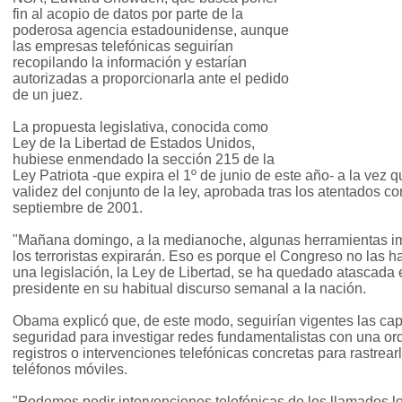
fin al acopio de datos por parte de la
poderosa agencia estadounidense, aunque
las empresas telefónicas seguirían
recopilando la información y estarían
autorizadas a proporcionarla ante el pedido
de un juez.
La propuesta legislativa, conocida como
Ley de la Libertad de Estados Unidos,
hubiese enmendado la sección 215 de la
Ley Patriota -que expira el 1º de junio de este año- a la vez
validez del conjunto de la ley, aprobada tras los atentados c
septiembre de 2001.
"Mañana domingo, a la medianoche, algunas herramientas im
los terroristas expirarán. Eso es porque el Congreso no las h
una legislación, la Ley de Libertad, se ha quedado atascada e
presidente en su habitual discurso semanal a la nación.
Obama explicó que, de este modo, seguirían vigentes las ca
seguridad para investigar redes fundamentalistas con una orde
registros o intervenciones telefónicas concretas para rastre
teléfonos móviles.
"Podemos pedir intervenciones telefónicas de los llamados lo