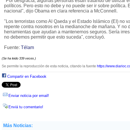
"Por desgracia, algunas personas están tratando de utilizar 
políticos. Pero esto no debe y no puede ser ir sobre política.
nacional", dijo Obama en clara referencia a McConnell.
"Los terroristas como Al Qaeda y el Estado Islámico (EI) no v
repente contra nosotros en la medianoche de mañana. Y no 
herramientas que ayudan a mantenernos seguros. Sería irres
no debemos permitir que esto suceda", concluyó.
Fuente:
Télam
(Se ha leido 339 veces.)
Se permite la reproducción de esta noticia, citando la fuente
https://www.diarioc.c
Compartir en Facebook
Enviar noticia por email!
Enviá tu comentario!
Más Noticias: