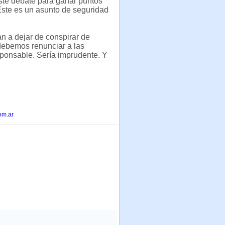
este debate para ganar puntos
 Este es un asunto de seguridad
an a dejar de conspirar de
debemos renunciar a las
ponsable. Sería imprudente. Y
om.ar