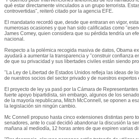
qué estar directamente vinculados a un grupo terrorista. Est
controvertidas", reiteró citado por la agencia EFE.
El mandatario recordó que, desde que entraran en vigor, es
numerosas ocasiones y que han sido calificadas como "esencia
James Comey, quien considera que su pérdida tendría un efe
nacional.
Respecto a la polémica recogida masiva de datos, Obama exp
ayudará a aumentar la transparencia y "construir confianza 
de que su privacidad y sus libertades civiles están siendo pro
"La Ley de Libertad de Estados Unidos refleja las ideas de lo
de nuestros socios del sector privado y de nuestros expertos e
El proyecto de ley ya pasó por la Cámara de Representante
fuerte apoyo bipartidista, sin embargo, algunos de los senado
de la mayoría republicana, Mitch McConnell, se oponen a esa
la legislación sin ningún cambio.
Mc Connell propuso hasta cinco extensiones distintas pero t
senadores, ante lo cual decidió abandonar la discusión la 
mañana al mediodía, 12 horas antes de que expiren varias dis