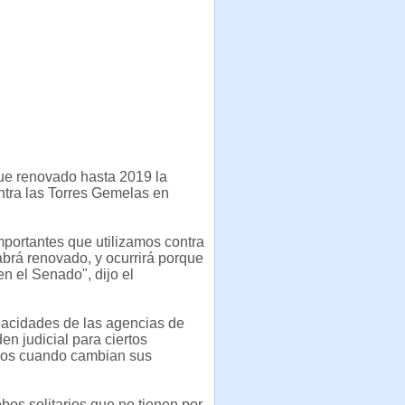
 que renovado hasta 2019 la
ontra las Torres Gemelas en
portantes que utilizamos contra
abrá renovado, y ocurrirá porque
n el Senado", dijo el
pacidades de las agencias de
n judicial para ciertos
arlos cuando cambian sus
bos solitarios que no tienen por