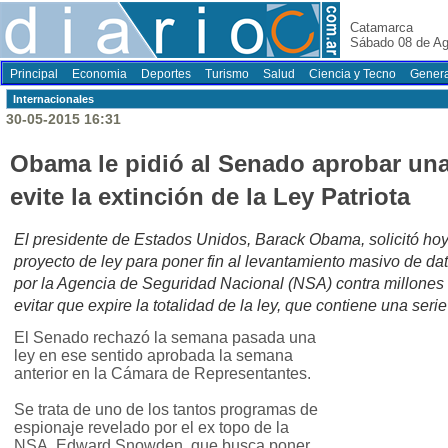
Catamarca
Sábado 08 de Ag
Principal
Economia
Deportes
Turismo
Salud
Ciencia y Tecno
Genera
Internacionales
30-05-2015 16:31
Obama le pidió al Senado aprobar una
evite la extinción de la Ley Patriota
El presidente de Estados Unidos, Barack Obama, solicitó ho
proyecto de ley para poner fin al levantamiento masivo de dat
por la Agencia de Seguridad Nacional (NSA) contra millones 
evitar que expire la totalidad de la ley, que contiene una seri
El Senado rechazó la semana pasada una
ley en ese sentido aprobada la semana
anterior en la Cámara de Representantes.
Se trata de uno de los tantos programas de
espionaje revelado por el ex topo de la
NSA, Edward Snowden, que busca poner