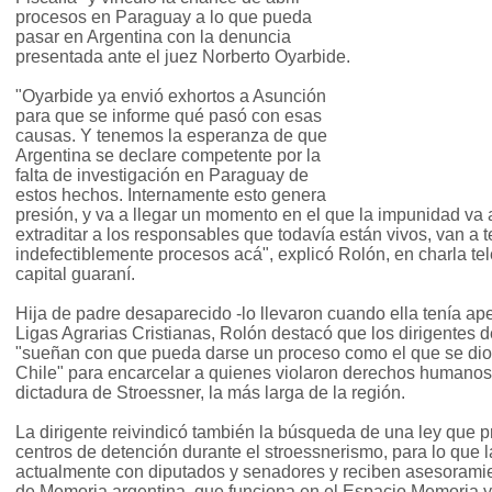
procesos en Paraguay a lo que pueda
pasar en Argentina con la denuncia
presentada ante el juez Norberto Oyarbide.
"Oyarbide ya envió exhortos a Asunción
para que se informe qué pasó con esas
causas. Y tenemos la esperanza de que
Argentina se declare competente por la
falta de investigación en Paraguay de
estos hechos. Internamente esto genera
presión, y va a llegar un momento en el que la impunidad va a
extraditar a los responsables que todavía están vivos, van a t
indefectiblemente procesos acá", explicó Rolón, en charla te
capital guaraní.
Hija de padre desaparecido -lo llevaron cuando ella tenía ap
Ligas Agrarias Cristianas, Rolón destacó que los dirigente
"sueñan con que pueda darse un proceso como el que se dio
Chile" para encarcelar a quienes violaron derechos humanos 
dictadura de Stroessner, la más larga de la región.
La dirigente reivindicó también la búsqueda de una ley que p
centros de detención durante el stroessnerismo, para lo que 
actualmente con diputados y senadores y reciben asesoramie
de Memoria argentina, que funciona en el Espacio Memoria