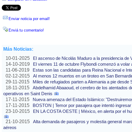
Enviar noticia por email!
Enviá tu comentario!
Más Noticias:
10-01-2025
El ascenso de Nicolás Maduro a la presidencia de
14-10-2019
El viernes 11 de octubre Flybondi comenzó a volar a
11-06-2019
Estas son las candidatas para Reina Nacional e Int
02-12-2015
Al menos 12 muertos en un tiroteo en San Bernardi
29-11-2015
Miles de refugiados parten a Alemania a pie desde 
18-11-2015
Abdelhamid Abaaoud, el cerebro de los atentados de
operativos en Saint Denis
17-11-2015
Nueva amenaza del Estado Islámico: "Destruirem
17-11-2015
BOSTON | Temor por pasajera que intentó ingresar 
23-10-2015
EN LA COSTA OESTE | México, en alerta por el hur
21-10-2015
Alta demanda de pasajeros y molestia general marca
aéreos