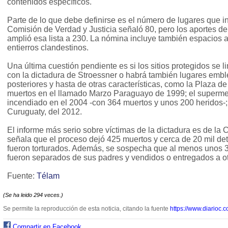
contenidos específicos.
Parte de lo que debe definirse es el número de lugares que inc
Comisión de Verdad y Justicia señaló 80, pero los aportes d
amplió esa lista a 230. La nómina incluye también espacios a
entierros clandestinos.
Una última cuestión pendiente es si los sitios protegidos se l
con la dictadura de Stroessner o habrá también lugares emb
posteriores y hasta de otras características, como la Plaza 
muertos en el llamado Marzo Paraguayo de 1999; el superm
incendiado en el 2004 -con 364 muertos y unos 200 heridos-;
Curuguaty, del 2012.
El informe más serio sobre víctimas de la dictadura es de la 
señala que el proceso dejó 425 muertos y cerca de 20 mil de
fueron torturados. Además, se sospecha que al menos unos 3
fueron separados de sus padres y vendidos o entregados a ot
Fuente:
Télam
(Se ha leido 294 veces.)
Se permite la reproducción de esta noticia, citando la fuente
https://www.diarioc.c
Compartir en Facebook