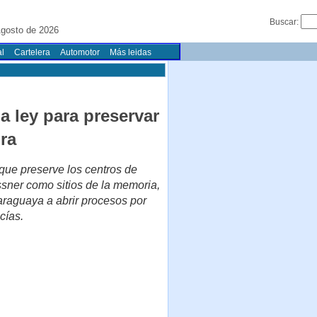
Buscar:
gosto de 2026
l
Cartelera
Automotor
Más leidas
 ley para preservar
ra
que preserve los centros de
ssner como sitios de la memoria,
paraguaya a abrir procesos por
cías.