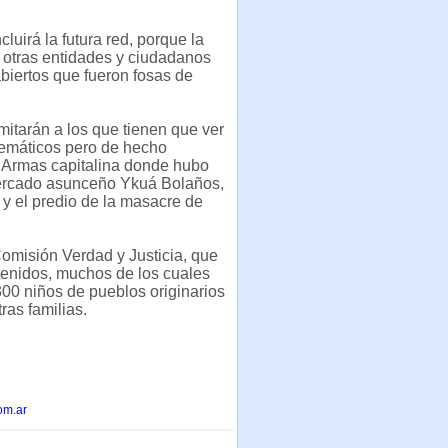
luirá la futura red, porque la
e otras entidades y ciudadanos
biertos que fueron fosas de
imitarán a los que tienen que ver
lemáticos pero de hecho
de Armas capitalina donde hubo
ercado asunceño Ykuá Bolaños,
 y el predio de la masacre de
Comisión Verdad y Justicia, que
tenidos, muchos de los cuales
00 niños de pueblos originarios
ras familias.
om.ar