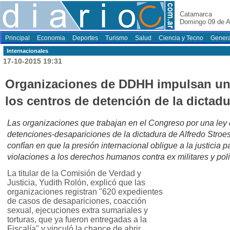
Catamarca
Domingo 09 de A
Principal
Economia
Deportes
Turismo
Salud
Ciencia y Tecno
Genera
Internacionales
17-10-2015 19:31
Organizaciones de DDHH impulsan una
los centros de detención de la dictadu
Las organizaciones que trabajan en el Congreso por una ley 
detenciones-desapariciones de la dictadura de Alfredo Stroe
confían en que la presión internacional obligue a la justicia 
violaciones a los derechos humanos contra ex militares y poli
La titular de la Comisión de Verdad y
Justicia, Yudith Rolón, explicó que las
organizaciones registran "620 expedientes
de casos de desapariciones, coacción
sexual, ejecuciones extra sumariales y
torturas, que ya fueron entregadas a la
Fiscalía" y vinculó la chance de abrir