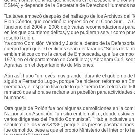
ESMA) y depende de la Secretaría de Derechos Humanos na
"La tarea empezó después del hallazgo de los Archivos del T
Plan Cóndor, que coordinó la represión en el Cono Sur-. La
funcionó del 2004 al 2008 dejó varias recomendaciones para 
en los que ocurrieron delitos, y que pudieran servir como pru
reseñó Rolón.
Ya como Comisión Verdad y Justicia, dentro de la Defensoría
cuerpo logró que 10 edificios sean declarados "Sitios de la m
emblemáticos como la cárcel de Emboscada, que fue campo 
1978, en el departamento de Cordillera; y Abraham Cué, sede 
Agrarias, en el departamento de Misiones.
Aún así, hubo "un revés muy grande" durante el gobierno de F
siguió a Fernando Lugo-, porque "se hicieron reformas en Em
memoria y el espacio físico de lo que fueron las celdas de 6
remarcó que ahora se reclama un pabellón para actividades 
humanos.
Otra queja de Rolón fue por algunas demoliciones en la comis
Nacional, en Asunción, "un sitio emblemático, donde estuvie
varios dirigentes del Partido Comunista". "Había inclusive u
sepulcro de los vivos&#39;, porque los presos pasaban años si
fue demolido, pese a que el propio Ministerio del Interior lo