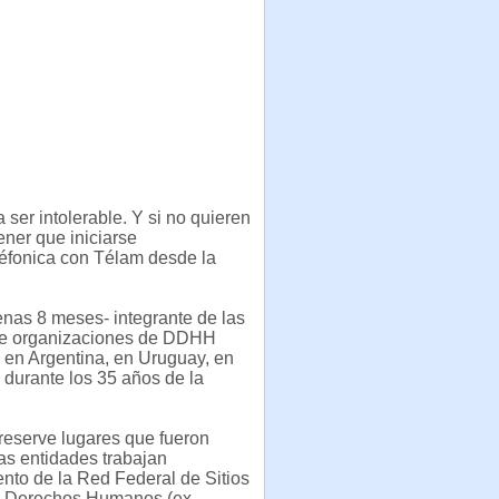
 ser intolerable. Y si no quieren
ener que iniciarse
léfonica con Télam desde la
enas 8 meses- integrante de las
s de organizaciones de DDHH
 en Argentina, en Uruguay, en
durante los 35 años de la
reserve lugares que fueron
las entidades trabajan
nto de la Red Federal de Sitios
 y Derechos Humanos (ex