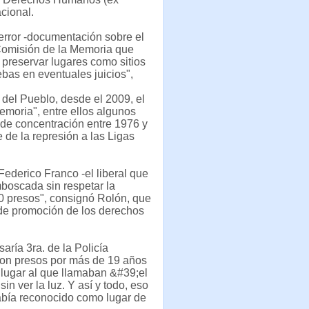
cional.
error -documentación sobre el
 Comisión de la Memoria que
preservar lugares como sitios
ebas en eventuales juicios",
 del Pueblo, desde el 2009, el
emoria", entre ellos algunos
de concentración entre 1976 y
de la represión a las Ligas
ederico Franco -el liberal que
boscada sin respetar la
00 presos", consignó Rolón, que
de promoción de los derechos
aría 3ra. de la Policía
ron presos por más de 19 años
n lugar al que llamaban &#39;el
n ver la luz. Y así y todo, eso
 había reconocido como lugar de