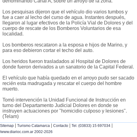
denominando Canal A, sobre un arroyo de la zona.
Los pesquisas dijeron que el vehículo dio varios tumbos y
fue a caer al lecho del curso de agua. Instantes después,
llegaron al lugar efectivos de la Policía Vial de Dolores y del
cuerpo de rescate de los Bomberos Voluntarios de esa
localidad.
Los bomberos rescataron a la esposa e hijos de Marino, y
para eso debieron cortar el techo del auto.
Los heridos fueron trasladados al Hospital de Dolores de
donde fueron derivados a un sanatorio de la Capital Federal.
El vehículo que había quedado en el arroyo pudo ser sacado
recién esta madrugada y rescatar el cuerpo del hombre
muerto.
Tomó intervención la Unidad Funcional de Instrucción en
turno del Departamento Judicial Dolores en donde se
instruyen actuaciones por "homicidio culposo y lesiones".
(Telam)
|
|
|
|
Sitemap
Turismo Catamarca
Contacto
Tel. (03833) 15 697034
/www.diarioc.com.ar 2002-2026