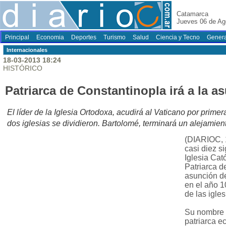
Catamarca
Jueves 06 de Ag
Principal
Economia
Deportes
Turismo
Salud
Ciencia y Tecno
Genera
Internacionales
18-03-2013 18:24
HISTÓRICO
Patriarca de Constantinopla irá a la a
El líder de la Iglesia Ortodoxa, acudirá al Vaticano por prim
dos iglesias se dividieron. Bartolomé, terminará un alejamien
(DIARIOC, 
casi diez si
Iglesia Cat
Patriarca de
asunción de
en el año 1
de las igles
Su nombre 
patriarca e