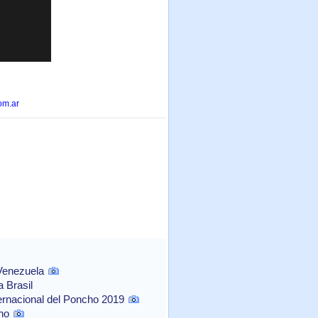
om.ar
 Venezuela
 Brasil
ernacional del Poncho 2019
no