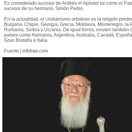
Es considerado sucesor de Andrés el Apóstol tal como el Pap
sucesor de su hermano, Simón Pedro.
En la actualidad, el cristianismo ortodoxo es la religión pred
Bulgaria, Chipre, Georgia, Grecia, Moldavia, Montenegro, la
Rumania, Serbia y Ucrania. De igual forma, existen también
países como Alemania, Argentina, Australia, Canadá, España
Gran Bretaña e Italia.
Fuente | infobae.com