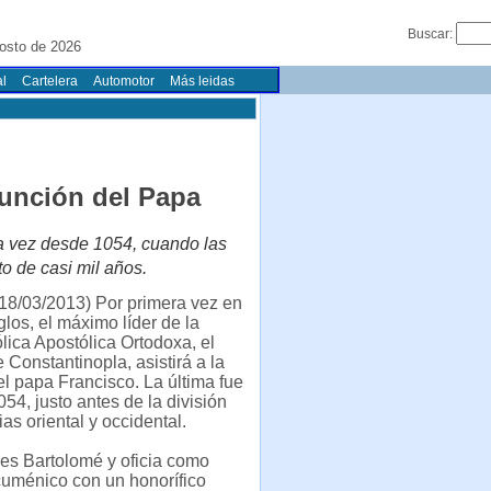
Buscar:
osto de 2026
l
Cartelera
Automotor
Más leidas
sunción del Papa
era vez desde 1054, cuando las
to de casi mil años.
18/03/2013) Por primera vez en
glos, el máximo líder de la
ólica Apostólica Ortodoxa, el
 Constantinopla, asistirá a la
l papa Francisco. La última fue
054, justo antes de la división
ias oriental y occidental.
es Bartolomé y oficia como
cuménico con un honorífico