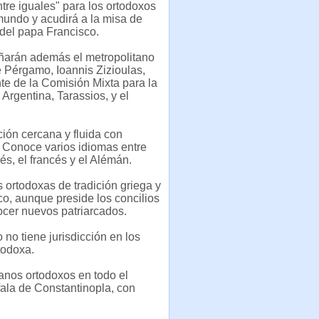
tre iguales" para los ortodoxos
mundo y acudirá a la misa de
 del papa Francisco.
arán además el metropolitano
 Pérgamo, Ioannis Zizioulas,
te de la Comisión Mixta para la
 Argentina, Tarassios, y el
ión cercana y fluida con
. Conoce varios idiomas entre
glés, el francés y el Alémán.
s ortodoxas de tradición griega y
co, aunque preside los concilios
nocer nuevos patriarcados.
 no tiene jurisdicción en los
todoxa.
ianos ortodoxos en todo el
fala de Constantinopla, con