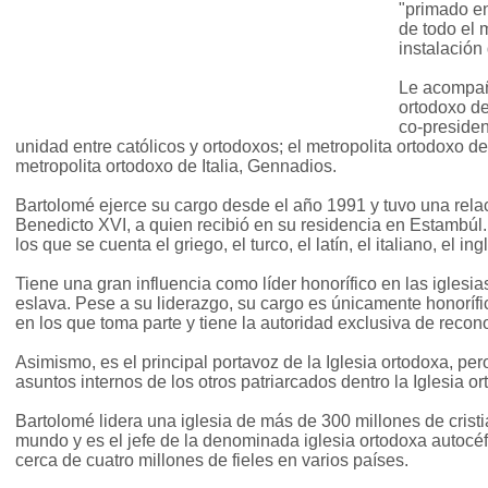
"primado en
de todo el 
instalación
Le acompañ
ortodoxo de
co-presiden
unidad entre católicos y ortodoxos; el metropolita ortodoxo de
metropolita ortodoxo de Italia, Gennadios.
Bartolomé ejerce su cargo desde el año 1991 y tuvo una relac
Benedicto XVI, a quien recibió en su residencia en Estambúl
los que se cuenta el griego, el turco, el latín, el italiano, el in
Tiene una gran influencia como líder honorífico en las iglesia
eslava. Pese a su liderazgo, su cargo es únicamente honorífi
en los que toma parte y tiene la autoridad exclusiva de reco
Asimismo, es el principal portavoz de la Iglesia ortodoxa, pero
asuntos internos de los otros patriarcados dentro la Iglesia or
Bartolomé lidera una iglesia de más de 300 millones de crist
mundo y es el jefe de la denominada iglesia ortodoxa autocé
cerca de cuatro millones de fieles en varios países.