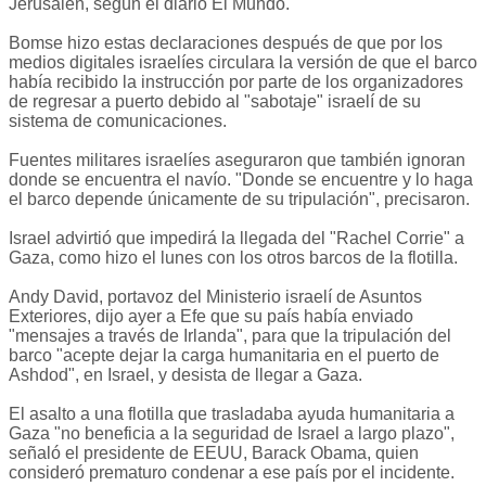
Jerusalén, según el diario El Mundo.
Bomse hizo estas declaraciones después de que por los
medios digitales israelíes circulara la versión de que el barco
había recibido la instrucción por parte de los organizadores
de regresar a puerto debido al "sabotaje" israelí de su
sistema de comunicaciones.
Fuentes militares israelíes aseguraron que también ignoran
donde se encuentra el navío. "Donde se encuentre y lo haga
el barco depende únicamente de su tripulación", precisaron.
Israel advirtió que impedirá la llegada del "Rachel Corrie" a
Gaza, como hizo el lunes con los otros barcos de la flotilla.
Andy David, portavoz del Ministerio israelí de Asuntos
Exteriores, dijo ayer a Efe que su país había enviado
"mensajes a través de Irlanda", para que la tripulación del
barco "acepte dejar la carga humanitaria en el puerto de
Ashdod", en Israel, y desista de llegar a Gaza.
El asalto a una flotilla que trasladaba ayuda humanitaria a
Gaza "no beneficia a la seguridad de Israel a largo plazo",
señaló el presidente de EEUU, Barack Obama, quien
consideró prematuro condenar a ese país por el incidente.