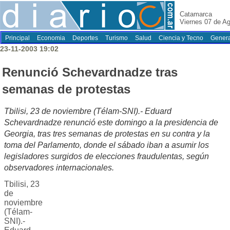
Catamarca
Viernes 07 de A
Principal
Economia
Deportes
Turismo
Salud
Ciencia y Tecno
Genera
23-11-2003 19:02
Renunció Schevardnadze tras
semanas de protestas
Tbilisi, 23 de noviembre (Télam-SNI).- Eduard
Schevardnadze renunció este domingo a la presidencia de
Georgia, tras tres semanas de protestas en su contra y la
toma del Parlamento, donde el sábado iban a asumir los
legisladores surgidos de elecciones fraudulentas, según
observadores internacionales.
Tbilisi, 23
de
noviembre
(Télam-
SNI).-