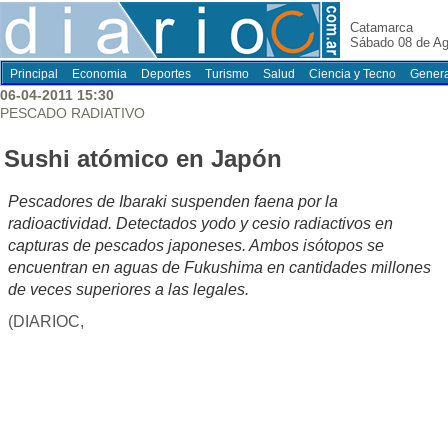
Catamarca
Sábado 08 de Ag
Principal
Economia
Deportes
Turismo
Salud
Ciencia y Tecno
Genera
06-04-2011 15:30
PESCADO RADIATIVO
Sushi atómico en Japón
Pescadores de Ibaraki suspenden faena por la
radioactividad. Detectados yodo y cesio radiactivos en
capturas de pescados japoneses. Ambos isótopos se
encuentran en aguas de Fukushima en cantidades millones
de veces superiores a las legales.
(DIARIOC,