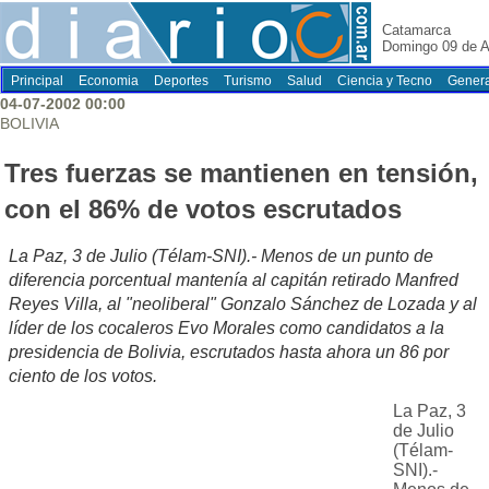
Catamarca
Domingo 09 de A
Principal
Economia
Deportes
Turismo
Salud
Ciencia y Tecno
Genera
04-07-2002 00:00
BOLIVIA
Tres fuerzas se mantienen en tensión,
con el 86% de votos escrutados
La Paz, 3 de Julio (Télam-SNI).- Menos de un punto de
diferencia porcentual mantenía al capitán retirado Manfred
Reyes Villa, al "neoliberal" Gonzalo Sánchez de Lozada y al
líder de los cocaleros Evo Morales como candidatos a la
presidencia de Bolivia, escrutados hasta ahora un 86 por
ciento de los votos.
La Paz, 3
de Julio
(Télam-
SNI).-