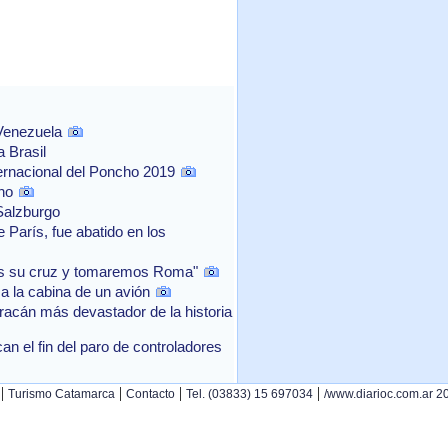
 Venezuela
 Brasil
ernacional del Poncho 2019
no
Salzburgo
 París, fue abatido en los
os su cruz y tomaremos Roma"
a la cabina de un avión
acán más devastador de la historia
n el fin del paro de controladores
|
|
|
|
Turismo Catamarca
Contacto
Tel. (03833) 15 697034
/www.diarioc.com.ar 