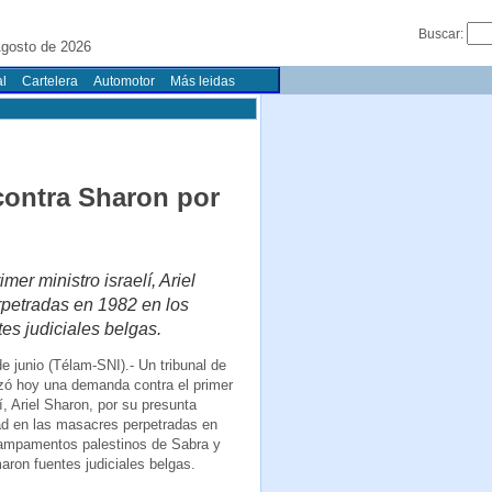
Buscar:
gosto de 2026
l
Cartelera
Automotor
Más leidas
contra Sharon por
er ministro israelí, Ariel
rpetradas en 1982 en los
es judiciales belgas.
e junio (Télam-SNI).- Un tribunal de
zó hoy una demanda contra el primer
lí, Ariel Sharon, por su presunta
ad en las masacres perpetradas en
ampamentos palestinos de Sabra y
maron fuentes judiciales belgas.