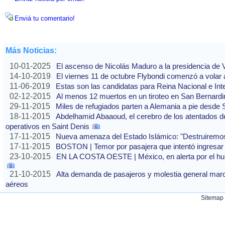
Enviá tu comentario!
Más Noticias:
10-01-2025
El ascenso de Nicolás Maduro a la presidencia de
14-10-2019
El viernes 11 de octubre Flybondi comenzó a volar a
11-06-2019
Estas son las candidatas para Reina Nacional e Int
02-12-2015
Al menos 12 muertos en un tiroteo en San Bernardi
29-11-2015
Miles de refugiados parten a Alemania a pie desde 
18-11-2015
Abdelhamid Abaaoud, el cerebro de los atentados de
operativos en Saint Denis
17-11-2015
Nueva amenaza del Estado Islámico: "Destruirem
17-11-2015
BOSTON | Temor por pasajera que intentó ingresar 
23-10-2015
EN LA COSTA OESTE | México, en alerta por el hur
21-10-2015
Alta demanda de pasajeros y molestia general marca
aéreos
Sitemap