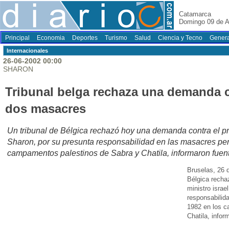
Catamarca
Domingo 09 de A
Principal
Economia
Deportes
Turismo
Salud
Ciencia y Tecno
Genera
Internacionales
26-06-2002 00:00
SHARON
Tribunal belga rechaza una demanda 
dos masacres
Un tribunal de Bélgica rechazó hoy una demanda contra el prim
Sharon, por su presunta responsabilidad en las masacres pe
campamentos palestinos de Sabra y Chatila, informaron fuent
Bruselas, 26 d
Bélgica recha
ministro israe
responsabilid
1982 en los c
Chatila, infor