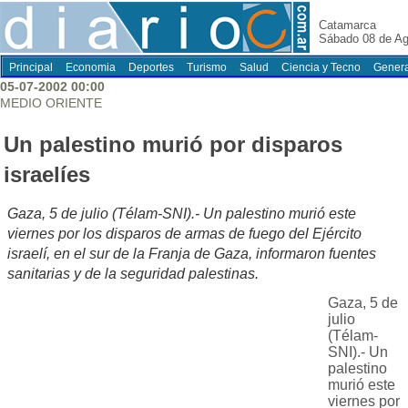
Catamarca
Sábado 08 de Ag
Principal
Economia
Deportes
Turismo
Salud
Ciencia y Tecno
Genera
05-07-2002 00:00
MEDIO ORIENTE
Un palestino murió por disparos
israelíes
Gaza, 5 de julio (Télam-SNI).- Un palestino murió este
viernes por los disparos de armas de fuego del Ejército
israelí, en el sur de la Franja de Gaza, informaron fuentes
sanitarias y de la seguridad palestinas.
Gaza, 5 de
julio
(Télam-
SNI).- Un
palestino
murió este
viernes por