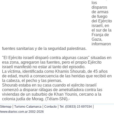
los
disparos
de armas
de fuego
del Ejército
israelí, en
el sur de la
Franja de
Gaza,
informaron
fuentes sanitarias y de la seguridad palestinas.
"El Ejército israelí disparó contra algunas casas" situadas en
esa zona, agregaron las fuentes, pero el propio Ejército
israelí manifestó no estar al tanto del episodio.
La víctima, identificada como Khamis Shourab, de 45 años
de edad, murió a consecuencia de las heridas que recibió en
la cabeza, el pecho y las piernas.
Shourab estaba en su casa cuando el ejército israelí
comenzó a disparar ráfagas de ametralladora contra las
viviendas de un suburbio de Khan Younis, cercano a la
colonia judía de Morag. (Télam-SNI).-
|
|
|
|
Sitemap
Turismo Catamarca
Contacto
Tel. (03833) 15 697034
/www.diarioc.com.ar 2002-2026