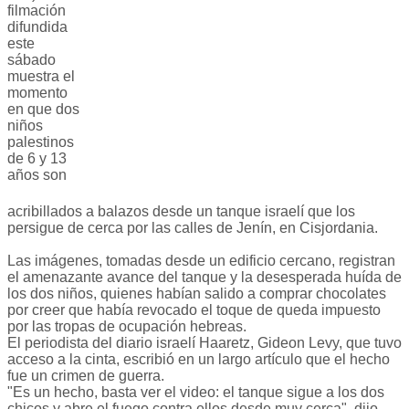
filmación
difundida
este
sábado
muestra el
momento
en que dos
niños
palestinos
de 6 y 13
años son
acribillados a balazos desde un tanque israelí que los
persigue de cerca por las calles de Jenín, en Cisjordania.
Las imágenes, tomadas desde un edificio cercano, registran
el amenazante avance del tanque y la desesperada huída de
los dos niños, quienes habían salido a comprar chocolates
por creer que había revocado el toque de queda impuesto
por las tropas de ocupación hebreas.
El periodista del diario israelí Haaretz, Gideon Levy, que tuvo
acceso a la cinta, escribió en un largo artículo que el hecho
fue un crimen de guerra.
"Es un hecho, basta ver el video: el tanque sigue a los dos
chicos y abre el fuego contra ellos desde muy cerca", dijo