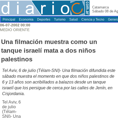
Catamarca
Sábado 08 de Ag
Principal
Economia
Deportes
Turismo
Salud
Ciencia y Tecno
Genera
06-07-2002 00:00
MEDIO ORIENTE
Una filmación muestra como un
tanque israelí mata a dos niños
palestinos
Tel Aviv, 6 de julio (Télam-SNI)- Una filmación difundida este
sábado muestra el momento en que dos niños palestinos de
6 y 13 años son acribillados a balazos desde un tanque
israelí que los persigue de cerca por las calles de Jenín, en
Cisjordania.
Tel Aviv, 6
de julio
(Télam-
SNI)- Una