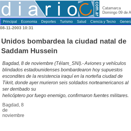
Catamarca
Domingo 09 de A
Principal
Economia
Deportes
Turismo
Salud
Ciencia y Tecno
Genera
08-11-2003 10:31
Unidos bombardea la ciudad natal de
Saddam Hussein
Bagdad, 8 de noviembre (Télam_SNI).- Aviones y vehículos
blindados estadounidenses bombardearon hoy supuestos
escondites de la resistencia iraquí en la norteña ciudad de
Tikrit, donde ayer murieron seis soldados norteamericanos al
ser derribado su
helicóptero por fuego enemigo, confirmaron fuentes militares.
Bagdad, 8
de
noviembre