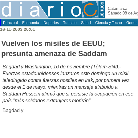
Catamarca
Sábado 08 de Ag
Principal
Economia
Deportes
Turismo
Salud
Ciencia y Tecno
Genera
16-11-2003 20:01
Vuelven los misiles de EEUU;
presunta amenaza de Saddam
Bagdad y Washington, 16 de noviembre (Télam-SNI).-
Fuerzas estadounidenses lanzaron este domingo un misil
teledirigido contra fuerzas hostiles en Irak, por primera vez
desde el 1 de mayo, mientras un mensaje atribuido a
Saddam Hussein afirmó que si persiste la ocupación en ese
país "más soldados extranjeros morirán".
Bagdad y