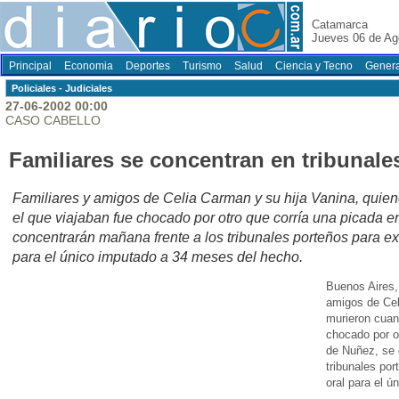
Catamarca
Jueves 06 de Ag
Principal
Economia
Deportes
Turismo
Salud
Ciencia y Tecno
Genera
Policiales - Judiciales
27-06-2002 00:00
CASO CABELLO
Familiares se concentran en tribunales
Familiares y amigos de Celia Carman y su hija Vanina, quie
el que viajaban fue chocado por otro que corría una picada e
concentrarán mañana frente a los tribunales porteños para exi
para el único imputado a 34 meses del hecho.
Buenos Aires, 
amigos de Cel
murieron cuan
chocado por ot
de Nuñez, se 
tribunales por
oral para el 