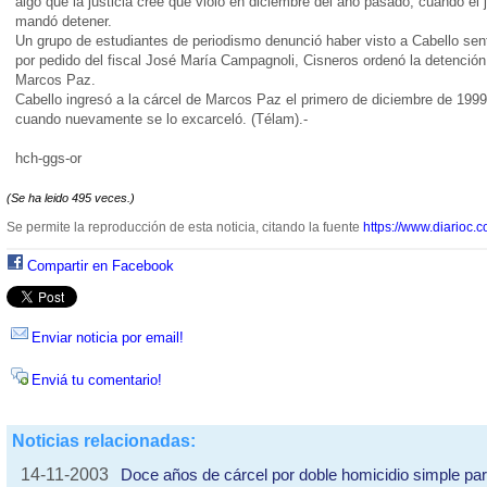
algo que la justicia cree que violó en diciembre del año pasado, cuando el 
mandó detener.
Un grupo de estudiantes de periodismo denunció haber visto a Cabello sent
por pedido del fiscal José María Campagnoli, Cisneros ordenó la detención 
Marcos Paz.
Cabello ingresó a la cárcel de Marcos Paz el primero de diciembre de 1999
cuando nuevamente se lo excarceló. (Télam).-
hch-ggs-or
(Se ha leido 495 veces.)
Se permite la reproducción de esta noticia, citando la fuente
https://www.diarioc.c
Compartir en Facebook
Enviar noticia por email!
Enviá tu comentario!
Noticias relacionadas:
14-11-2003
Doce años de cárcel por doble homicidio simple pa