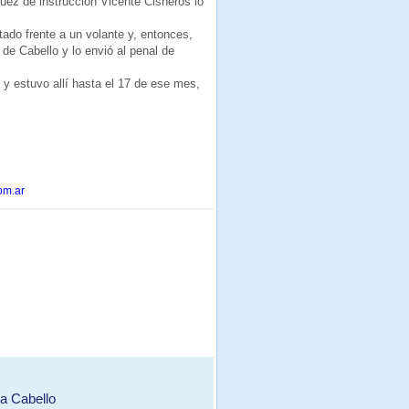
juez de instrucción Vicente Cisneros lo
ado frente a un volante y, entonces,
de Cabello y lo envió al penal de
 y estuvo allí hasta el 17 de ese mes,
om.ar
ra Cabello