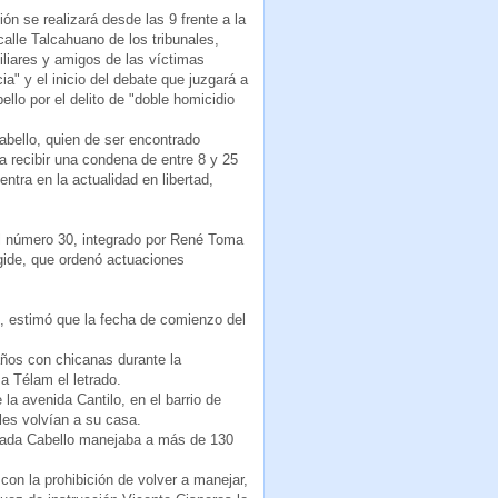
ón se realizará desde las 9 frente a la
calle Talcahuano de los tribunales,
iliares y amigos de las víctimas
cia" y el inicio del debate que juzgará a
llo por el delito de "doble homicidio
bello, quien de ser encontrado
a recibir una condena de entre 8 y 25
ntra en la actualidad en libertad,
al número 30, integrado por René Toma
gide, que ordenó actuaciones
li, estimó que la fecha de comienzo del
años con chicanas durante la
 a Télam el letrado.
a avenida Cantilo, en el barrio de
les volvían a su casa.
rugada Cabello manejaba a más de 130
on la prohibición de volver a manejar,