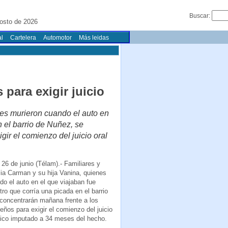
Buscar:
osto de 2026
l
Cartelera
Automotor
Más leidas
 para exigir juicio
nes murieron cuando el auto en
n el barrio de Nuñez, se
gir el comienzo del juicio oral
26 de junio (Télam).- Familiares y
ia Carman y su hija Vanina, quienes
do el auto en el que viajaban fue
ro que corría una picada en el barrio
concentrarán mañana frente a los
teños para exigir el comienzo del juicio
único imputado a 34 meses del hecho.