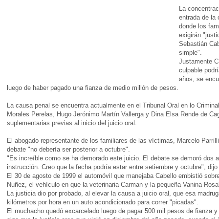
La concentraci
entrada de la 
donde los fam
exigirán "justi
Sebastián Cabe
simple".
Justamente Ca
culpable podrí
años, se encue
luego de haber pagado una fianza de medio millón de pesos.
La causa penal se encuentra actualmente en el Tribunal Oral en lo Crimin
Morales Perelas, Hugo Jerónimo Martín Vallerga y Dina Elsa Rende de Ca
suplementarias previas al inicio del juicio oral.
El abogado representante de los familiares de las víctimas, Marcelo Parril
debate "no debería ser posterior a octubre".
"Es increíble como se ha demorado este juicio. El debate se demoró dos 
instrucción. Creo que la fecha podría estar entre setiembre y octubre", dijo
El 30 de agosto de 1999 el automóvil que manejaba Cabello embistió sobre l
Nuñez, el vehículo en que la veterinaria Carman y la pequeña Vanina Rosa
La justicia dio por probado, al elevar la causa a juicio oral, que esa mad
kilómetros por hora en un auto acondicionado para correr "picadas".
El muchacho quedó excarcelado luego de pagar 500 mil pesos de fianza y c