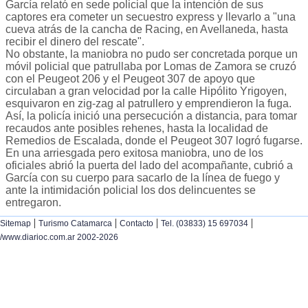
García relató en sede policial que la intención de sus
captores era cometer un secuestro express y llevarlo a "una
cueva atrás de la cancha de Racing, en Avellaneda, hasta
recibir el dinero del rescate".
No obstante, la maniobra no pudo ser concretada porque un
móvil policial que patrullaba por Lomas de Zamora se cruzó
con el Peugeot 206 y el Peugeot 307 de apoyo que
circulaban a gran velocidad por la calle Hipólito Yrigoyen,
esquivaron en zig-zag al patrullero y emprendieron la fuga.
Así, la policía inició una persecución a distancia, para tomar
recaudos ante posibles rehenes, hasta la localidad de
Remedios de Escalada, donde el Peugeot 307 logró fugarse.
En una arriesgada pero exitosa maniobra, uno de los
oficiales abrió la puerta del lado del acompañante, cubrió a
García con su cuerpo para sacarlo de la línea de fuego y
ante la intimidación policial los dos delincuentes se
entregaron.
|
|
|
|
Sitemap
Turismo Catamarca
Contacto
Tel. (03833) 15 697034
/www.diarioc.com.ar 2002-2026