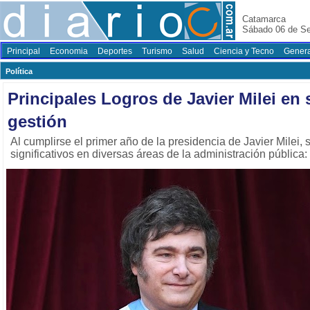
Catamarca
Sábado 06 de Se
Principal
Economia
Deportes
Turismo
Salud
Ciencia y Tecno
Genera
Polí­tica
Principales Logros de Javier Milei en
gestión
Al cumplirse el primer año de la presidencia de Javier Milei,
significativos en diversas áreas de la administración pública: