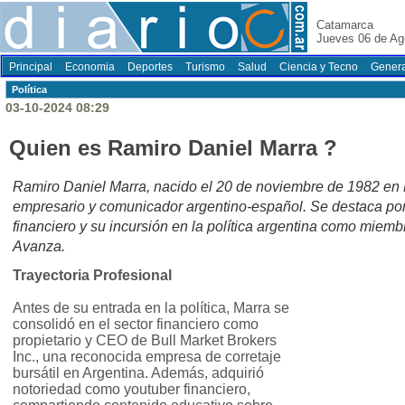
Catamarca
Jueves 06 de Ag
Principal
Economia
Deportes
Turismo
Salud
Ciencia y Tecno
Genera
Polí­tica
03-10-2024 08:29
Quien es Ramiro Daniel Marra ?
Ramiro Daniel Marra, nacido el 20 de noviembre de 1982 en B
empresario y comunicador argentino-español. Se destaca por 
financiero y su incursión en la política argentina como miembr
Avanza.
Trayectoria Profesional
Antes de su entrada en la política, Marra se
consolidó en el sector financiero como
propietario y CEO de Bull Market Brokers
Inc., una reconocida empresa de corretaje
bursátil en Argentina. Además, adquirió
notoriedad como youtuber financiero,