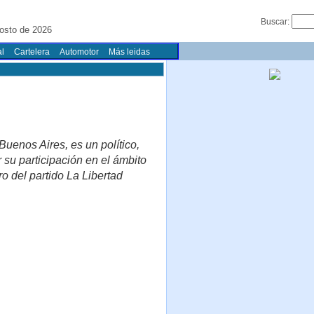
Buscar:
osto de 2026
l
Cartelera
Automotor
Más leidas
uenos Aires, es un político,
su participación en el ámbito
o del partido La Libertad